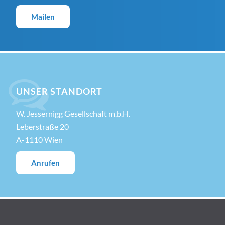
Mailen
UNSER STANDORT
W. Jessernigg Gesellschaft m.b.H.
Leberstraße 20
A-1110 Wien
Anrufen