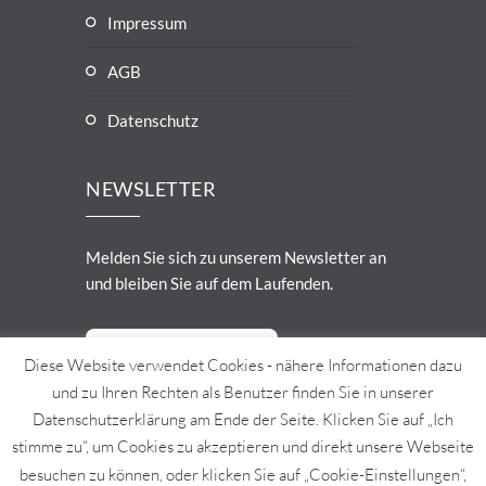
Impressum
AGB
Datenschutz
NEWSLETTER
Melden Sie sich zu unserem Newsletter an
und bleiben Sie auf dem Laufenden.
Zur Anmeldung
Diese Website verwendet Cookies - nähere Informationen dazu
und zu Ihren Rechten als Benutzer finden Sie in unserer
Datenschutzerklärung am Ende der Seite. Klicken Sie auf „Ich
stimme zu“, um Cookies zu akzeptieren und direkt unsere Webseite
besuchen zu können, oder klicken Sie auf „Cookie-Einstellungen“,
© 2021 W. Jessernigg GesmbH. Design