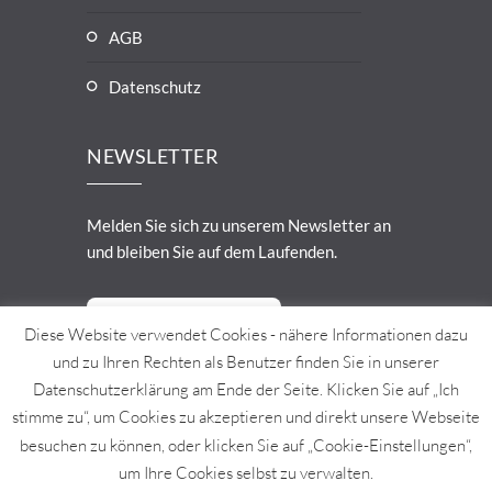
AGB
Datenschutz
NEWSLETTER
Melden Sie sich zu unserem Newsletter an
und bleiben Sie auf dem Laufenden.
Zur Anmeldung
Diese Website verwendet Cookies - nähere Informationen dazu
und zu Ihren Rechten als Benutzer finden Sie in unserer
Datenschutzerklärung am Ende der Seite. Klicken Sie auf „Ich
stimme zu“, um Cookies zu akzeptieren und direkt unsere Webseite
besuchen zu können, oder klicken Sie auf „Cookie-Einstellungen“,
© 2021 W. Jessernigg GesmbH. Design
um Ihre Cookies selbst zu verwalten.
und Umsetzung:
Körbler GmbH