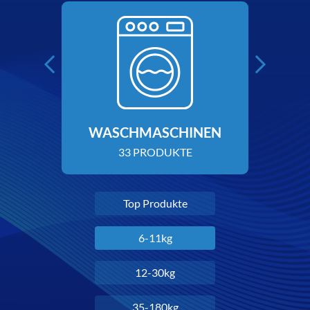
WÄ
WASCHMASCHINEN
33 PRODUKTE
Top Produkte
6-11kg
12-30kg
35-180kg